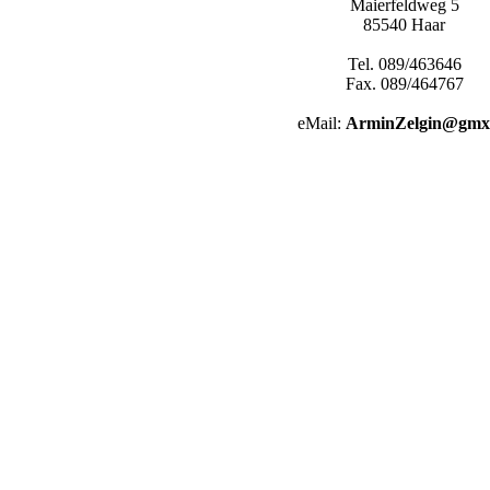
Maierfeldweg 5
85540 Haar
Tel. 089/463646
Fax. 089/464767
eMail:
ArminZelgin@gmx